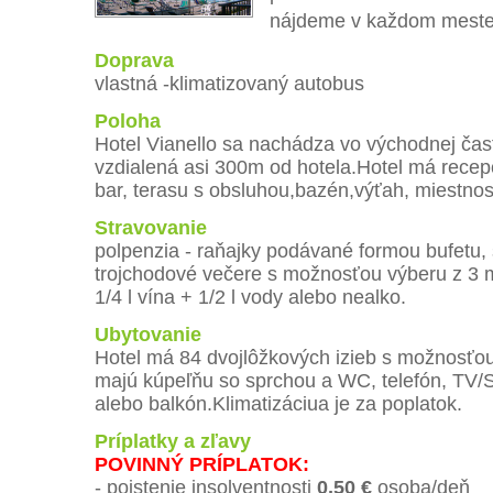
nájdeme v každom meste
Doprava
vlastná -klimatizovaný autobus
Poloha
Hotel Vianello sa nachádza vo východnej časti
vzdialená asi 300m od hotela.Hotel má recep
bar, terasu s obsluhou,bazén,výťah, miestnos
Stravovanie
polpenzia - raňajky podávané formou bufetu,
trojchodové večere s možnosťou výberu z 
1/4 l vína + 1/2 l vody alebo nealko.
Ubytovanie
Hotel má 84 dvojlôžkových izieb s možnosťou 
majú kúpeľňu so sprchou a WC, telefón, TV/SA
alebo balkón.Klimatizáciua je za poplatok.
Príplatky a zľavy
POVINNÝ PRÍPLATOK:
- poistenie insolventnosti
0,50 €
osoba/deň