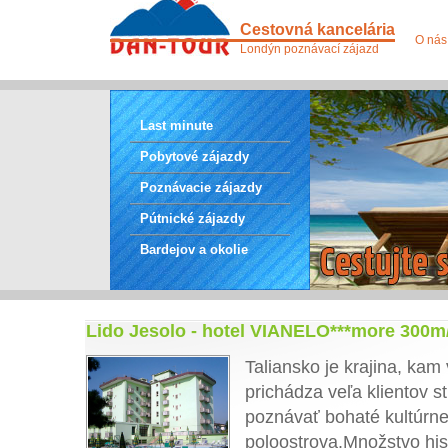
Cestovná kancelária
O nás
Londýn poznávací zájazd
Last minute
Pobytové zájazdy
Poznávacie zájazdy
Pútnické zájazdy
Bardejov a okolie
Lido Jesolo - hotel VIANELO***more 300m/
Taliansko je krajina, kam
prichádza veľa klientov s
poznávať bohaté kultúrne 
poloostrova.Množstvo his