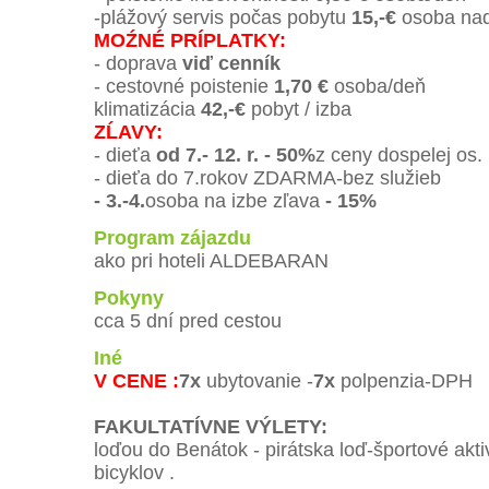
-plážový servis počas pobytu
15,-€
osoba nad
MOŹNÉ PRÍPLATKY:
- doprava
viď cenník
- cestovné poistenie
1,70 €
osoba/deň
klimatizácia
42,-€
pobyt / izba
ZĹAVY:
- dieťa
od 7.- 12. r. - 50%
z ceny dospelej os.
- dieťa do 7.rokov ZDARMA-bez služieb
- 3.-4.
osoba na izbe zľava
- 15%
Program zájazdu
ako pri hoteli ALDEBARAN
Pokyny
cca 5 dní pred cestou
Iné
V CENE :
7x
ubytovanie -
7x
polpenzia-DPH
FAKULTATÍVNE VÝLETY:
loďou do Benátok - pirátska loď-športové aktiv
bicyklov .